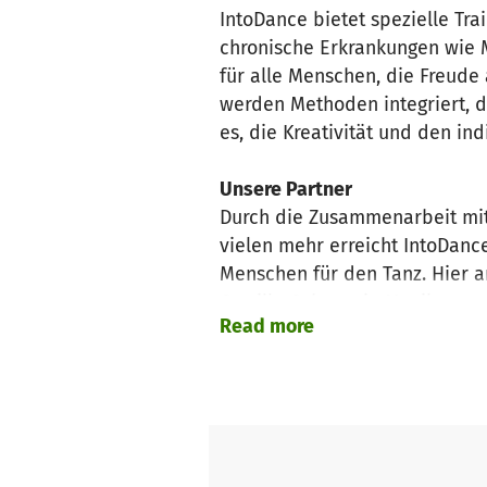
IntoDance bietet spezielle Tr
chronische Erkrankungen wie M
für alle Menschen, die Freude
werden Methoden integriert, d
es, die Kreativität und den in
Unsere Partner
Durch die Zusammenarbeit mi
vielen mehr erreicht IntoDance
Menschen für den Tanz. Hier a
Carrillo Cabrera in Mexiko zu
Read more
Tanz ist Kunst
Durch die Zusammenarbeit mit 
den Teilnehmenden kreieren. D
Trainings von IntoDance starte
künstlerische Entwicklung der