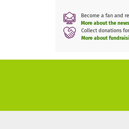
Mehr Infos unter www.intodan
Become a fan and re
More about the news
Unterstützt IntoDance! Wenn i
Collect donations fo
dann unterstützt das Projekt 
More about fundrais
Eure Spende unterstützt die la
werden können um die Schönhei