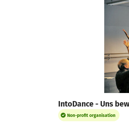
Skip to main content
Show accessibility statement
IntoDance - Uns be
Non-profit organisation