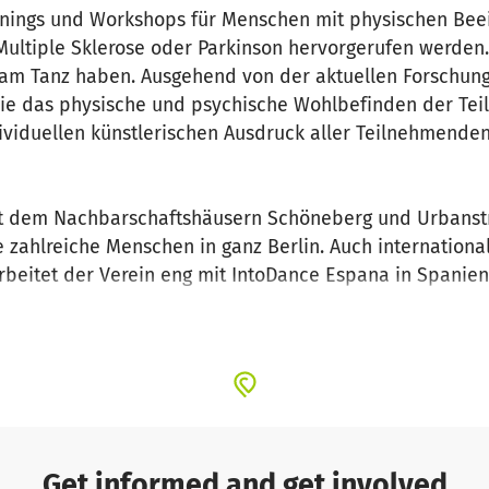
ainings und Workshops für Menschen mit physischen Beei
ultiple Sklerose oder Parkinson hervorgerufen werden. 
 am Tanz haben. Ausgehend von der aktuellen Forschung
ie das physische und psychische Wohlbefinden der Teil
dividuellen künstlerischen Ausdruck aller Teilnehmenden
t dem Nachbarschaftshäusern Schöneberg und Urbanst
 zahlreiche Menschen in ganz Berlin. Auch internationa
rbeitet der Verein eng mit IntoDance Espana in Spanien
sammen.
kulturellen Einrichtungen will IntoDance eine Brücke 
er Verein ermöglicht es,Tanz in einem professionellen 
ten in den Studios des Staatsballetts Berlin, was einen t
 Teilnehmer*innen hatte.
Get informed and get involved