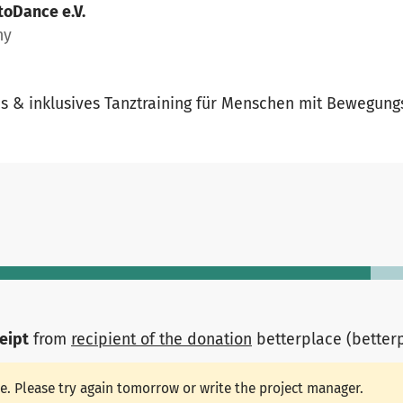
toDance e.V.
ny
hes & inklusives Tanztraining für Menschen mit Bewegun
ceipt
from
recipient of the donation
betterplace (better
le. Please try again tomorrow or write the project manager.