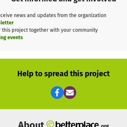
ce.art
ceive news and updates from the organization
letter
hr wie wir glaubt, dass Tanz die das Leben vieler Men
r this project together with your community
mit einer Spende.
ing events
ufende Vereinsarbeit von IntoDance und ermöglicht, das
t von Tanz Menschen über Berlin hinaus erreicht.
Help to spread this project
About