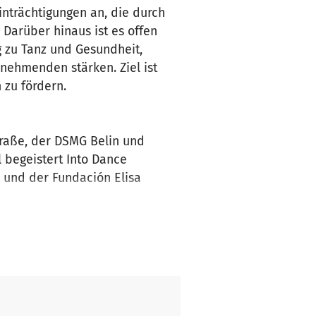
nträchtigungen an, die durch
Darüber hinaus ist es offen
 zu Tanz und Gesundheit,
nehmenden stärken. Ziel ist
 zu fördern.
raße, der DSMG Belin und
l begeistert Into Dance
 und der Fundación Elisa
zwischen der Kulturszene und
Umfeld zu erleben. Die ersten
iefgreifenden Einfluss auf die