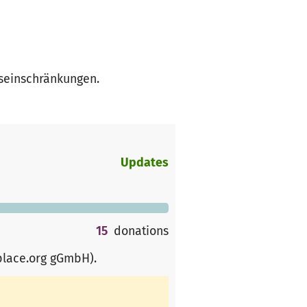
gseinschränkungen.
Updates
15
donations
place.org gGmbH)
.