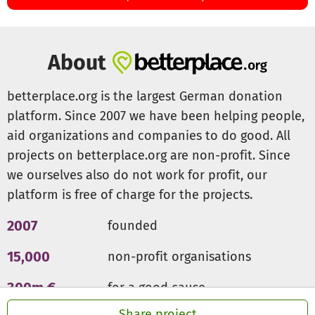
Die ersten 3 Jahre ohne jegliche staatliche Förderung sind
herausfordernd! Wir versuchen uns breit aufzustellen und
jegliche Einnahmequellen zu nutzen: sozial verträgliches
About
Schulgeld, Mitgliedsbeiträge, Kredite, Bürgschaften,
Crowdfunding, Sponsoren, Stiftungen und Spenden – jeder
betterplace.org is the largest German donation
Euro hilft!
platform. Since 2007 we have been helping people,
Weiteres kannst du auch auf unserer Homepage in Ruhe
aid organizations and companies to do good. All
lesen: www.lavi-ulm.de
projects on betterplace.org are non-profit. Since
we ourselves also do not work for profit, our
platform is free of charge for the projects.
2007
founded
15,000
non-profit organisations
300m €
for a good cause
Share project