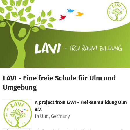
Skip to main content
Show accessibility statement
LAVI - Eine freie Schule für Ulm und
Umgebung
A project from
LAVI - FreiRaumBildung Ulm
e.V.
in Ulm, Germany