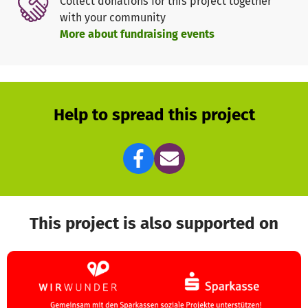
Collect donations for this project together
an dem wir glücklich, gesund, gemeinsam, inklusiv,
with your community
nachhaltig, frei und achtsam miteinander und im Einklang
More about fundraising events
mit der Natur und allen Lebewesen leben können. Dabei
begleiten uns Werte und Haltungen, die uns dies leicht
machen. An unserer Schule ist es möglich, sich selbst
kennenzulernen und zu entwickeln, seine Potentiale zu
entfalten, neugierig, forschend, selbstwirksam und
Help to spread this project
experimentierend die Welt zu entdecken, Kompetenzen zu
erfahren und zu erwerben, die auf die Zukunft vorbereiten,
aktiv am Schulleben und am Leben in der Gemeinschaft
teilzuhaben. Damit sind alle gemeint. Jeder Einzelne ist
wertvoll. Aber auch gemeinsam sind wir wertvoll! Alles ist
miteinander verbunden - nichts ist voneinander getrennt.
This project is also supported on
Alle sind willkommen und leben, lernen und bilden sich
gemeinsam. Nach dem Grundschulkonzept soll ein
Sekundarstufenkonzept entstehen, abgerundet durch eine
Orientierungsstufe (Oberstufe).