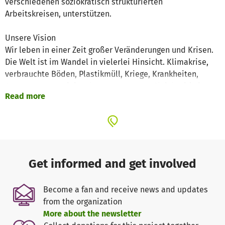
verschiedenen soziokratisch strukturierten
Arbeitskreisen, unterstützen.
Unsere Vision
Wir leben in einer Zeit großer Veränderungen und Krisen.
Die Welt ist im Wandel in vielerlei Hinsicht. Klimakrise,
verbrauchte Böden, Plastikmüll, Kriege, Krankheiten,
Armut - um nur einige davon zu nennen. Gleichzeitig ist
Read more
aber auch eine Veränderung in vielen Menschen spürbar,
die den Wandel der Welt und der Gesellschaft mutig und
aktiv mitgestalten wollen.
"Sei du die Veränderung, die du in der Welt sehen
möchtest."
Get informed and get involved
Wir wollen mit der Gründung unserer freien Schule LAVI
Become a fan and receive news and updates
die Herausforderungen des 21. Jahrhunderts annehmen
from the organization
und einen Beitrag dazu leisten, diese Welt - lokal und
More about the newsletter
global, für jetzt und in Zukunft - zu einem Ort zu machen,