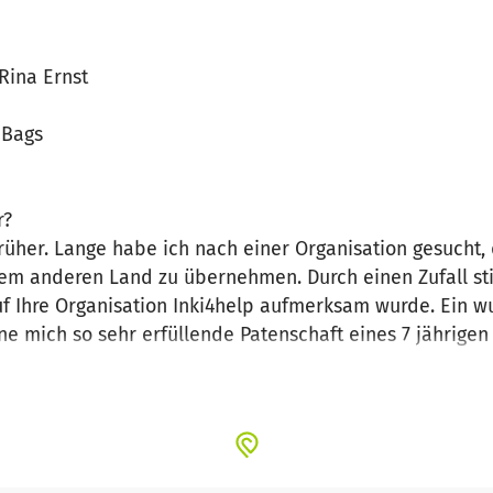
Rina Ernst
leBags
r?
üher. Lange habe ich nach einer Organisation gesucht, 
inem anderen Land zu übernehmen. Durch einen Zufall sti
auf Ihre Organisation Inki4help aufmerksam wurde. Ein 
e mich so sehr erfüllende Patenschaft eines 7 jährigen
einem Patenkind nun ein wundervolles Paket und es erf
zuvor ein Geschenk bekommen.
ch mich, noch ein Patenkind zu übernehmen und ein 6 j
r Kontakt nach Indien direkt zu Pramila Ubale, die sich