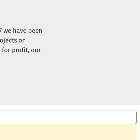
07 we have been
ojects on
for profit, our