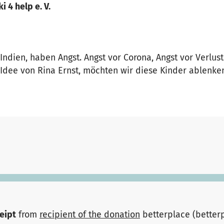
ki 4 help e. V.
Indien, haben Angst. Angst vor Corona, Angst vor Verlus
r Idee von Rina Ernst, möchten wir diese Kinder ablenke
ceipt
from
recipient of the donation
betterplace (better