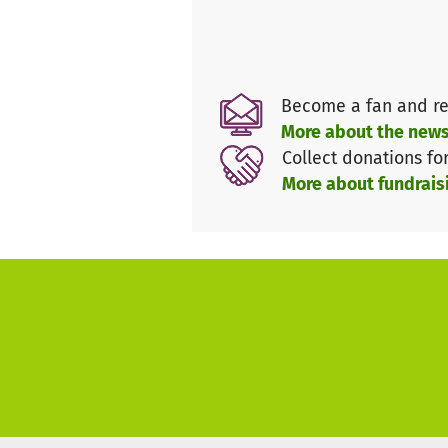
ließen keinen Zweifel in mein
Nun habe ich mir Gedanken um
kein Patenpaket bekommen k
Deshalb starte ich nun das Pro
Become a fan and re
Ich sammle Stofftaschen, die l
More about the news
Ulrike Hilgers direkt zu Prami
Collect donations fo
Mitarbeitern an die Kinder dor
More about fundrais
Ich bin unendlich stolz auf di
und möchte mit ganzem Herzen 
dieses Jahr, einem Jahr voller
Mehr Infos und Updates unter
https://www.facebook.com/J