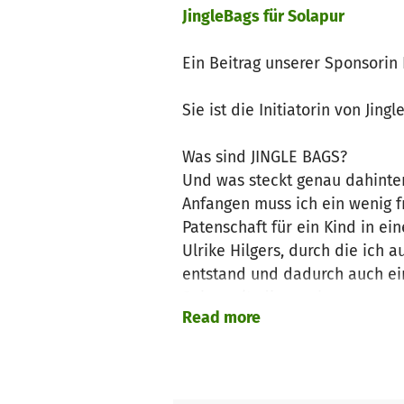
JingleBags für Solapur
Ein Beitrag unserer Sponsorin 
Sie ist die Initiatorin von Jing
Was sind JINGLE BAGS?
Und was steckt genau dahinte
Anfangen muss ich ein wenig fr
Patenschaft für ein Kind in e
Ulrike Hilgers, durch die ich 
entstand und dadurch auch ein
Solapur/Indien wohnt.
Read more
Zu Weihnachten schickte ich m
dieser Junge hatte noch nie 
Im Laufe der Zeit entschied i
Fotos und ein wahnsinnig tolle