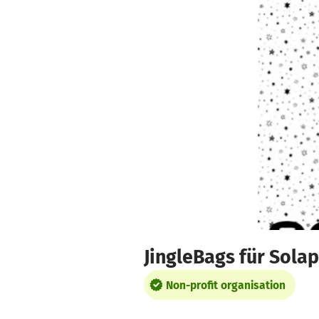
Skip to main content
Show accessibility statement
JingleBags für Sola
Non-profit organisation