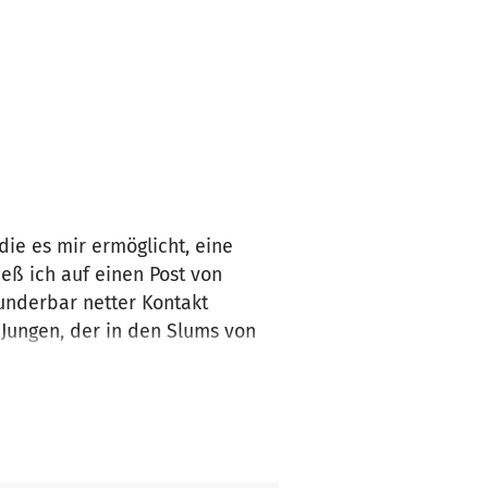
die es mir ermöglicht, eine
eß ich auf einen Post von
wunderbar netter Kontakt
 Jungen, der in den Slums von
üllte mich mit Freude, denn
ähriges Mädchen kam hinzu.
 vor Ort um alles kümmert,