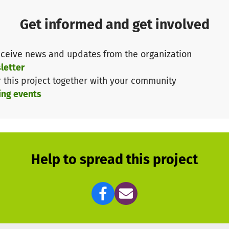
em Herzen bestehen. Die Hilfe kommt an.
 die Kinder gemacht, die noch keinen Paten haben. Die
Get informed and get involved
önnen.
jekt: JINGLE BAGS für Solapur.
ceive news and updates from the organization
iebevoll gefüllt sind, packe große Pakete damit voll un
letter
la nach Solapur. Diese wird sie in der Weihnachtszeit,
r this project together with your community
t verteilen.
ing events
e Hilfsbereitschaft, die mir schon in den ersten Stund
, so viele Pakete und so viel Liebe wie möglich nach 
 Sorgen, Kinderaugen zum Strahlen bringen.
Help to spread this project
ingleBags-f%C3%BCr-Solapur-100592095141265/