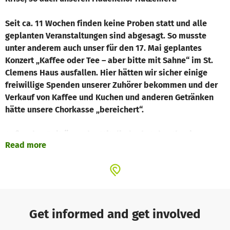
Seit ca. 11 Wochen finden keine Proben statt und alle
geplanten Veranstaltungen sind abgesagt. So musste
unter anderem auch unser für den 17. Mai geplantes
Konzert „Kaffee oder Tee – aber bitte mit Sahne“ im St.
Clemens Haus ausfallen. Hier hätten wir sicher einige
freiwillige Spenden unserer Zuhörer bekommen und der
Verkauf von Kaffee und Kuchen und anderen Getränken
hätte unsere Chorkasse „bereichert“.
Außer den Beiträgen der Mitglieder hat der Chor in
Read more
diesem Jahr voraussichtlich keine weiteren Einnahmen.
Doch das Honorar des Chorleiters läuft weiter, auch der
Beitrag an den Sängerkreis muss geleistet werden und
Anschaffung von Notenmaterial steht an. Hierfür reichen
unsere Mitgliedsbeiträge leider nicht aus.
Get informed and get involved
Daher bitten wir auf diesem Weg um eine Spende zur