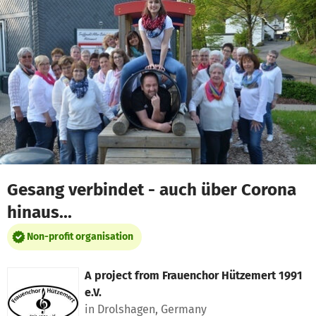
Skip to main content
Show accessibility statement
Gesang verbindet - auch über Corona
hinaus...
Non-profit organisation
A project from
Frauenchor Hützemert 1991
e.V.
in Drolshagen, Germany