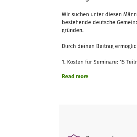
Wir suchen unter diesen Männer
bestehende deutsche Gemeinde
gründen.
Durch deinen Beitrag ermöglic
1. Kosten für Seminare: 15 Tei
Durch deinen Beitrag ermöglich
Read more
teilzunehmen. Es deckt die Ko
2. Wir nehmen Trainees auf Ein
sind Kirchengemeinden, Camps
3. www.oriental-leaders.org i
In regelmässigen Abständen be
aktualisiert. Dafür holen wir 