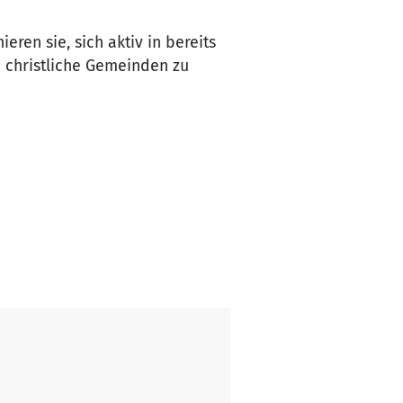
ren sie, sich aktiv in bereits
 christliche Gemeinden zu
in an den Seminaren
b.
rschiedlich sein. Einsatzorte
ite wird gewartet und
 dienen, die entstandenen