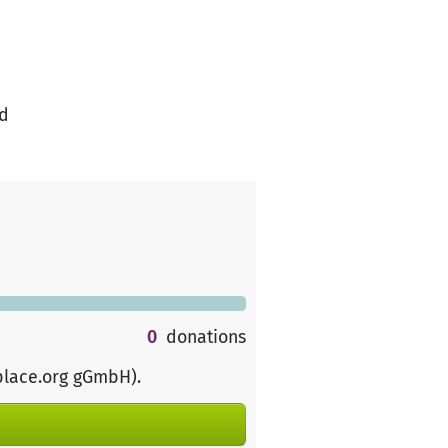
nd
0
donations
place.org gGmbH)
.