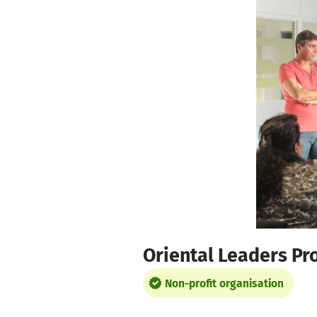
Skip to main content
Show accessibility statement
Oriental Leaders Pr
Non-profit organisation