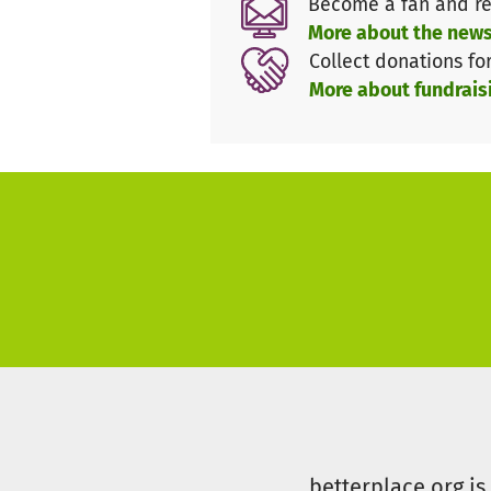
Become a fan and re
Kosten zu decken!
More about the news
Collect donations fo
More about fundrais
betterplace.org i