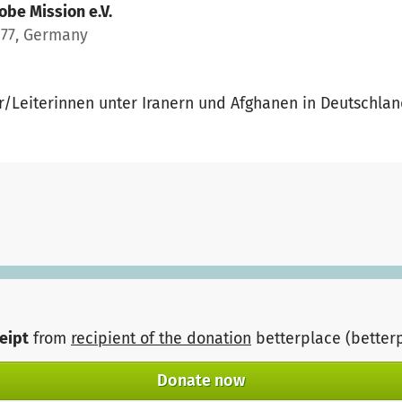
obe Mission e.V.
277, Germany
ter/Leiterinnen unter Iranern und Afghanen in Deutschla
ceipt
from
recipient of the donation
betterplace (better
Donate now