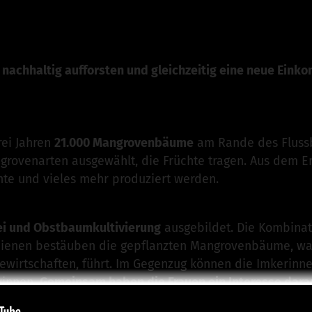
achhaltig aufforsten und gleichzeitig eine neue Eink
rei Jahren
21.000 Mangrovenbäume
am Rande des Flussbe
grovenarten ausgewählt, die Früchte tragen. Aus dem 
hte und vieles mehr produziert werden.
ei und Obstbaumkultivierung
ausgebildet. Die Kombinati
 Bienen bestäuben die gepflanzten Mangrovenbäume, was
ewirtschaften, führt. Im Gegenzug können die Imkerinn
innen.
Gemeinsam haben die Frauen ein Interesse dar
en, wodurch gesichert wird, dass die Aufforstung nachha