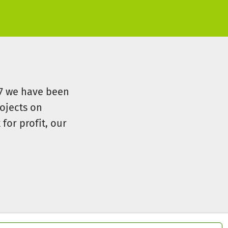
07 we have been
ojects on
for profit, our