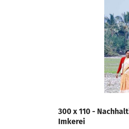
Skip to main content
Show accessibility statement
300 x 110 - Nachhal
Imkerei