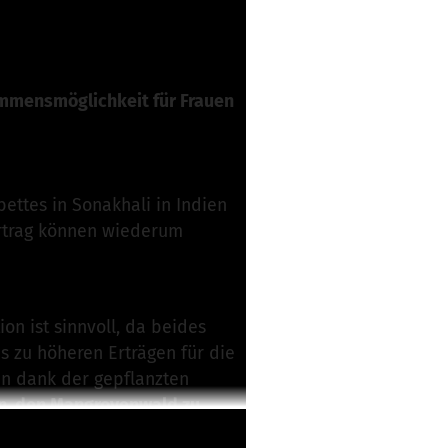
ommensmöglichkeit für Frauen
ttes in Sonakhali in Indien
Ertrag können wiederum
on ist sinnvoll, da beides
 zu höheren Erträgen für die
en dank der gepflanzten
an, den Mangrovenwald zu
ltig ist.