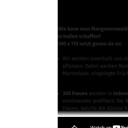
Write a message
Wie kann man Mangrovenwald n
in Indien schaffen?
300 x 110 setzt genau da an:
Wir werden innerhalb von d
pflanzen. Dabei werden Man
Marmelade, eingelegte Früc
300 Frauen
werden in
Imker
voneinander profitiert: Die
Frauen, welche die Bäume b
Mangrovenbäume Honig gew
erhalten und zu bewirtschaft
Read more