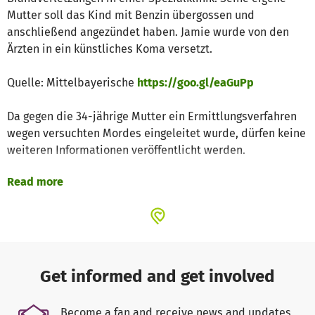
Mutter soll das Kind mit Benzin übergossen und
anschließend angezündet haben. Jamie wurde von den
Ärzten in ein künstliches Koma versetzt.
Quelle: Mittelbayerische
https://goo.gl/eaGuPp
Da gegen die 34-jährige Mutter ein Ermittlungsverfahren
wegen versuchten Mordes eingeleitet wurde, dürfen keine
weiteren Informationen veröffentlicht werden.
Read more
Hilf Jamie Aktion:
Das grausame Schicksal des kleinen Jamies hat uns völlig
schockiert und zu tiefst berührt. Die körperlichen und
seelischen Schmerzen, die der kleine Jamie erleiden
musste, müssen unvorstellbar sein. Das erlebte Trauma
Get informed and get involved
und die Fragen ob und warum seine eigene Mutter ihm
das mit Absicht angetan hat, werden ihn vielleicht sein
Become a fan and receive news and updates