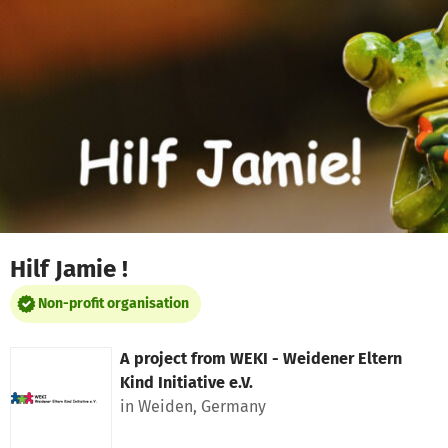
Skip to main content
Show accessibility statement
Hilf Jamie !
Non-profit organisation
A project from
WEKI - Weidener Eltern
Kind Initiative e.V.
in Weiden, Germany