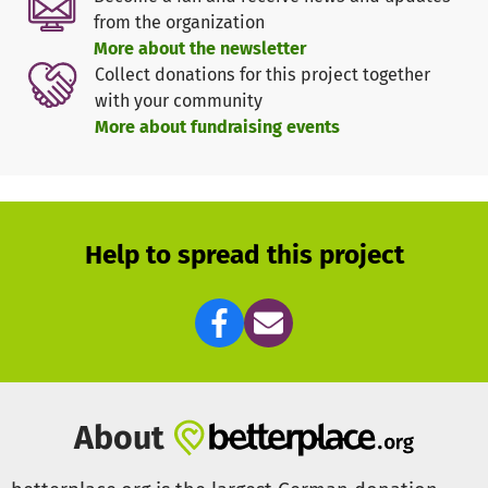
ganzes Leben lang verfolgen.
from the organization
More about the newsletter
Im Moment können nur die Ärzte Jamie helfen. Wir wollen
Collect donations for this project together
ihm für seine Zukunft helfen. Der Heilungsprozess von
with your community
Brandverletzungen ist meist äußerst schmerzhaft und
More about fundraising events
verläuft nur sehr langsam. Oft sind spätere Operationen
nötig oder von Patienten erwünscht. Wir wollen mit dieser
Aktion einen "Fonds" einrichten und damit erreichen, dass
Jamie jetzt und in Zukunft die Möglichkeit hat, alle
Behandlungs- und Rehabilitationsmöglichkeiten sowie
Help to spread this project
Spezialtherapien o.ä. zu nutzen, die ihm helfen können.
Nähere Informationen: Wir bitten um Verständnis, dass
wir auf Grund des laufenden Strafverfahrens keine
näheren Informationen, Fotos etc. erhalten und somit
auch nicht weitergeben können. Auch wir verfügen nur
über die Informationen, die wir von der offiziellen
About
Pressestelle des Amtes für Jugend und Familie in Cham
erhalten.