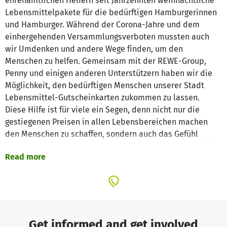
ehrenamtlichen Helfern seit Jahrzehnten weihnachtliche
Lebensmittelpakete für die bedürftigen Hamburgerinnen
und Hamburger. Während der Corona-Jahre und dem
einhergehenden Versammlungsverboten mussten auch
wir Umdenken und andere Wege finden, um den
Menschen zu helfen. Gemeinsam mit der REWE-Group,
Penny und einigen anderen Unterstützern haben wir die
Möglichkeit, den bedürftigen Menschen unserer Stadt
Lebensmittel-Gutscheinkarten zukommen zu lassen.
Diese Hilfe ist für viele ein Segen, denn nicht nur die
gestiegenen Preisen in allen Lebensbereichen machen
den Menschen zu schaffen, sondern auch das Gefühl
alleine zu sein. Hier wollen wir den Menschen das Gefühl
Read more
geben, dass sie nicht vergessen sind.
Get informed and get involved