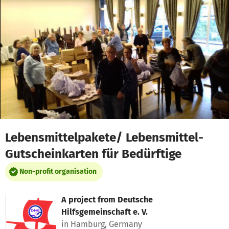
Skip to main content
Show accessibility statement
Lebensmittelpakete/ Lebensmittel-
Gutscheinkarten für Bedürftige
Non-profit organisation
A project from
Deutsche
Hilfsgemeinschaft e. V.
in Hamburg, Germany