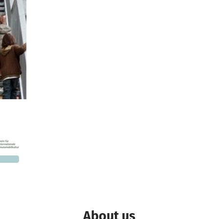
1,000
 needed
About us