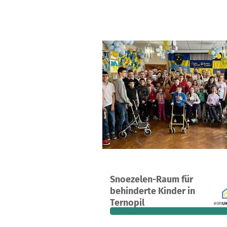
A project in Ternopil, Ukraine
Snoezelen-Raum für
41
88%
€
behinderte Kinder in
donations
funded
still
Ternopil