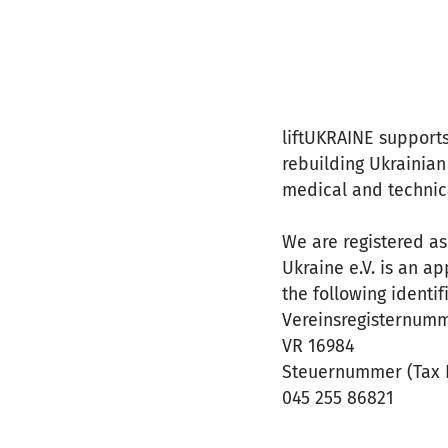
liftUKRAINE support
rebuilding Ukrainian
medical and technic
We are registered as
Ukraine e.V. is an a
the following identi
Vereinsregisternumme
VR 16984
Steuernummer (Tax I
045 255 86821