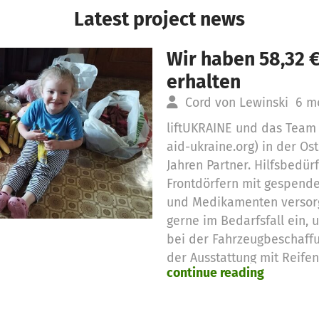
Latest project news
Wir haben 58,32 
erhalten
Cord von Lewinski
6 m
liftUKRAINE und das Team 
aid-ukraine.org) in der Ost
Jahren Partner. Hilfsbedü
Frontdörfern mit gespende
und Medikamenten versorgt
gerne im Bedarfsfall ein, 
bei der Fahrzeugbeschaffu
der Ausstattung mit Reif
continue reading
liftUKRAINE die Spritkoste
monatlichen Kosten für di
rotierenden, international