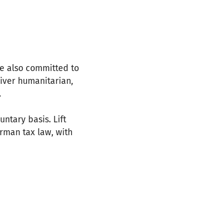
re also committed to
liver humanitarian,
.
ntary basis. Lift
rman tax law, with