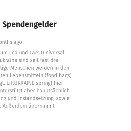
€ Spendengelder
onths ago
um Lea und Lars (universal-
ukraine sind seit fast drei
rftige Menschen werden in den
ten Lebensmitteln (food bags)
. LiftUKRAINE springt hier
unterstützt aber hauptsächlich
ng und Instandsetzung, sowie
en. Außerdem übernimmt
n der „missions“ und die
e Unterkunft der regelmäßig
en Helfer.