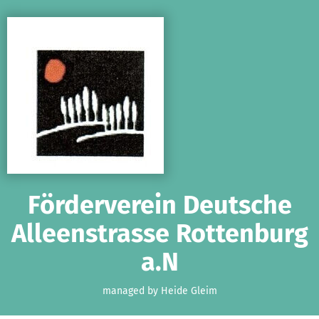
Skip to main content
Show accessibility statement
Förderverein Deutsche
Alleenstrasse Rottenburg
a.N
managed by Heide Gleim