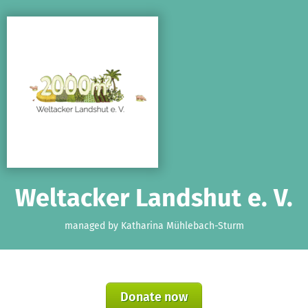
Skip to main content
Show accessibility statement
Weltacker Landshut e. V.
managed by Katharina Mühlebach-Sturm
Donate now