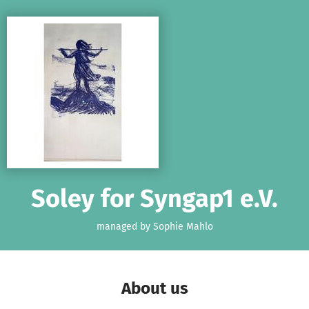
Skip to main content
Show accessibility statement
Soley for Syngap1 e.V.
managed by Sophie Mahlo
About us