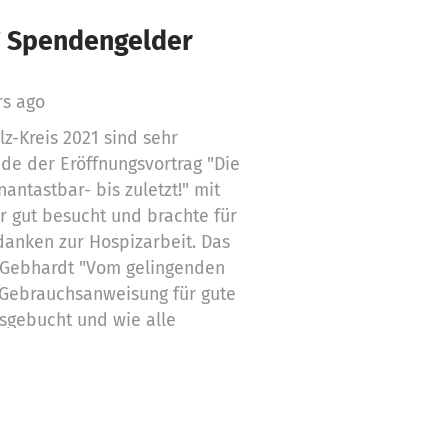
€ Spendengelder
rs ago
z-Kreis 2021 sind sehr
ade der Eröffnungsvortrag "Die
ntastbar- bis zuletzt!" mit
ar gut besucht und brachte für
danken zur Hospizarbeit. Das
-Gebhardt "Vom gelingenden
 Gebrauchsanweisung für gute
sgebucht und wie alle
r-Gebhardt auf sehr hohem
en und Teilnehmer erhielten
Leider konnte das geplante
"tabutanten" wegen zu