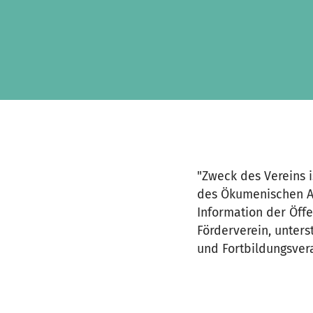
Skip to main content
Show accessibility statement
"Zweck des Vereins 
des Ökumenischen Am
Information der Öffe
Förderverein, unters
und Fortbildungsver