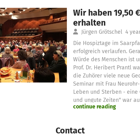
Wir haben 19,50 
erhalten
Jürgen Grötschel
4 yea
Die Hospiztage im Saarpfal
erfolgreich verlaufen. Ger
Würde des Menschen ist una
Prof. Dr. Heribert Prantl w
die Zuhörer viele neue Ge
Seminar mit Frau Neurohr
Leben und Sterben - eine
und ungute Zeiten" war au
continue reading
Seminare von Frau Neuroh
Niveau. Die Teilnehmerinn
viele Impulse zum Thema. 
Contact
Improvisationstheaterder 