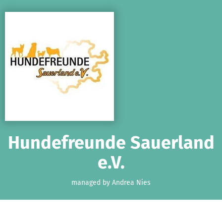
Skip to main content
Show accessibility statement
Hundefreunde Sauerland
e.V.
managed by Andrea Nies