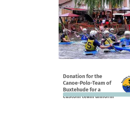
A project in Buxtehude, Germany
Donation for the
0
0%
€
Canoe-Polo-Team of
donations
funded
still
Buxtehude for a
custom team uniform