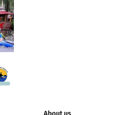
1,750
 needed
About us