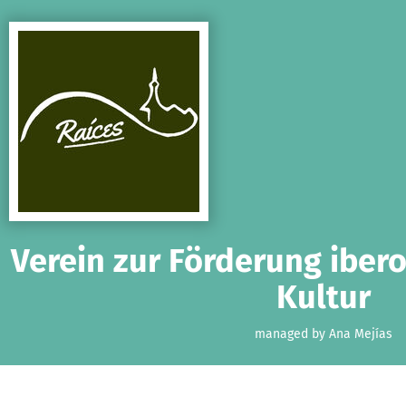
Skip to main content
Show accessibility statement
Verein zur Förderung iber
Kultur
managed by Ana Mejías