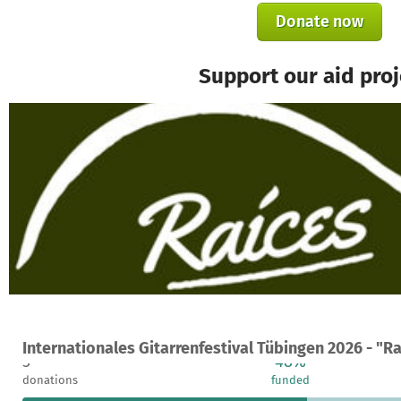
Donate now
Support our aid proj
A project in Tübingen, Germany
Internationales Gitarrenfestival Tübingen 2026 - "R
5
48%
donations
funded