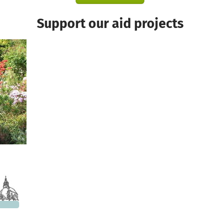
Support our aid projects
2,861
 needed