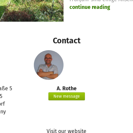
continue reading
Contact
aße 5
A. Rothe
5
New message
rf
ny
Visit our website