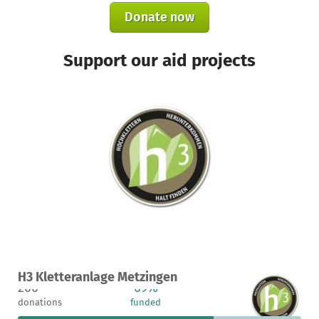
Donate now
Support our aid projects
A project in Metzingen, Germany
H3 Kletteranlage Metzingen
206
69%
€4,857
donations
funded
still needed