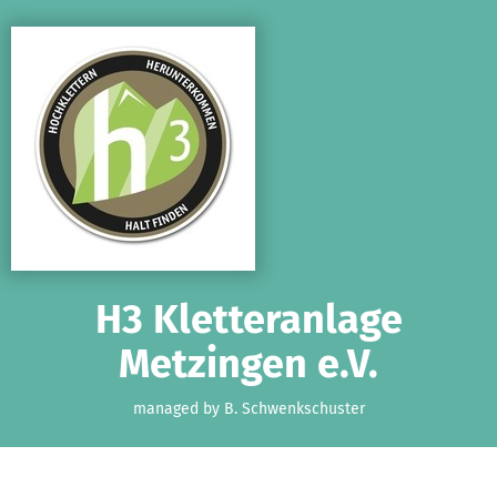
Skip to main content
Show accessibility statement
H3 Kletteranlage
Metzingen e.V.
managed by B. Schwenkschuster