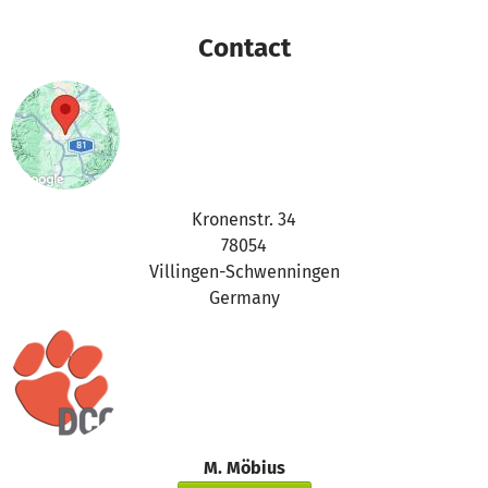
Jede einzelne Kastration trägt dazu bei, ungewollten
Nachwuchs zu verhindern und damit unzähligen Hunden
Contact
ein Leben voller Hunger, Krankheiten, Vernachlässigung
und Leid zu ersparen. Hinter der Zahl 60 stehen nicht nur
medizinische Eingriffe, sondern echte Chancen auf eine
bessere Zukunft für viele Tiere.
Dieser Erfolg zeigt, wie viel wir gemeinsam erreichen
können. Eure Spenden fließen direkt in unsere Arbeit und
ermöglichen konkrete, nachhaltige Hilfe dort, wo sie
Kronenstr. 34
dringend gebraucht wird. Dafür möchten wir euch von
78054
Herzen danken.
Villingen-Schwenningen
Unser Einsatz ist jedoch noch lange nicht beendet. Noch
Germany
immer leben viele Straßenhunde ohne Schutz und
medizinische Versorgung. Deshalb setzen wir unser
Kastrationsprojekt mit voller Kraft fort und hoffen, auch in
den kommenden Monaten vielen weiteren Tieren helfen
zu können.Wenn ihr unser Projekt weiterhin unterstützen
oder unsere Spendenaktion mit Freunden, Familie und
M. Möbius
anderen Tierfreundinnen und Tierfreunden teilen möchtet,