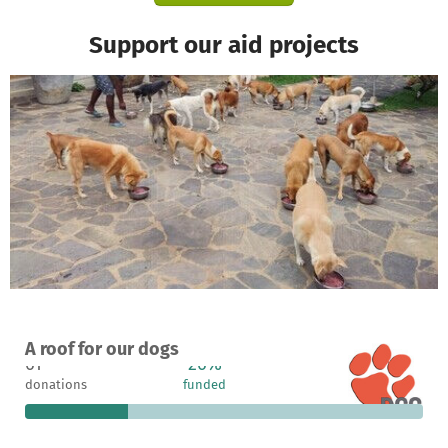
Support our aid projects
A project in Unawatuna, Sri Lanka
A roof for our dogs
61
26%
€11,079
donations
funded
still needed