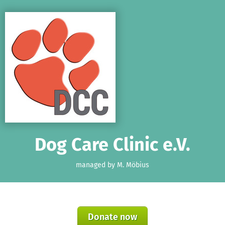
Skip to main content
Show accessibility statement
Dog Care Clinic e.V.
managed by M. Möbius
Donate now