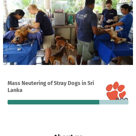
A project in Mihiripenna, Sri Lanka
Mass Neutering of Stray Dogs in Sri
278
76%
€4,320
Lanka
donations
funded
still needed