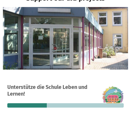
A project in Preetz, Germany
Unterstütze die Schule Leben und
3
34%
€250
Lernen!
donations
funded
still needed