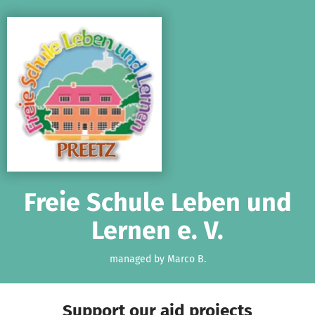
Skip to main content
Show accessibility statement
Freie Schule Leben und
Lernen e. V.
managed by Marco B.
Support our aid projects