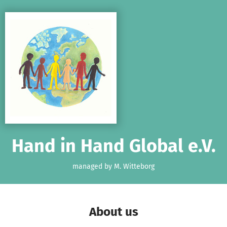
Skip to main content
Show accessibility statement
Hand in Hand Global e.V.
managed by M. Witteborg
About us