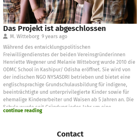
Das Projekt ist abgeschlossen
M. Witteborg
9 years ago
Während des entwicklungspolitischen
Freiwilligendienstes der beiden Vereinsgründerinnen
Henriette Wegener und Melanie Witteborg wurde 2010 die
ODMC School in Kashipur/ Odisha eröffnet. Sie wird von
der indischen NGO NYSASDRI betrieben und bietet eine
englischsprachige Grundschulausbildung für indigene,
beeinträchtigte und unterprivilegierte Kinder sowie für
ehemalige Kinderarbeiter und Waisen ab 5 Jahren an. Die
Schule wurde seit Gründung jedes Jahr um eine
continue reading
Klassenstufe erweitert. 2014 gab es fünf Klassen - von
Nursery Class bis Standard V. Da die Schule inmitten
indigener Dörfer liegt und der Schulweg für viele Kinder
Contact
aus den 107 Dörfern im Einzugsgebiet sehr weit ist, gab es