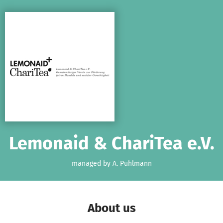
Skip to main content
Show accessibility statement
Lemonaid & ChariTea e.V.
managed by A. Puhlmann
About us