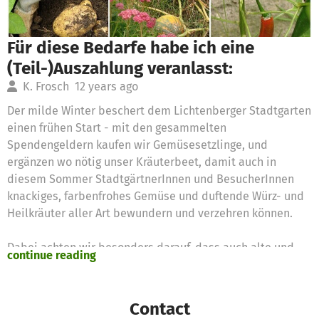
Für diese Bedarfe habe ich eine
(Teil-)Auszahlung veranlasst:
K. Frosch
12 years ago
Der milde Winter beschert dem Lichtenberger Stadtgarten
einen frühen Start - mit den gesammelten
Spendengeldern kaufen wir Gemüsesetzlinge, und
ergänzen wo nötig unser Kräuterbeet, damit auch in
diesem Sommer StadtgärtnerInnen und BesucherInnen
knackiges, farbenfrohes Gemüse und duftende Würz- und
Heilkräuter aller Art bewundern und verzehren können.
Dabei achten wir besonders darauf, dass auch alte und
continue reading
ungewöhnlichere Sorten dabei sind, die sonst im
Gemüseladen eher selten zu bewundern und zu kaufen
sind.
Contact