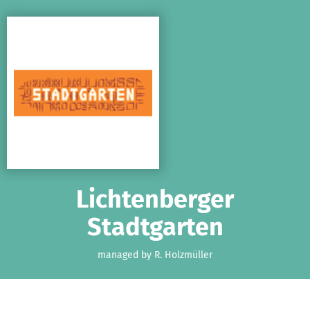
Skip to main content
Show accessibility statement
Lichtenberger
Stadtgarten
managed by R. Holzmüller