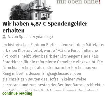
Wir haben 4,87 € Spendengelder
erhalten
A. von Specht
4 years ago
Im historischen Zentrum Berlins, dem seit dem Mittelalter
urbanen Klosterviertel, wurde 1703 die Parochialkirche
(‚Parochie’ heißt ‚Pfarrbezirk der Kirchengemeinde’) als
Stadtkirche für die reformierte Gemeinde eingeweiht. Die
Parochialkirche gilt als erster barocker Kirchenbau von
Rang in Berlin, dessen Eingangsfassade „den
gleichzeitigen Bauten des Hofes in keiner Weise
nachstand und zum besten der Berliner Barockarchitektur
um 1700 gehört“ (Prof. Badstübner-Gröger). Der Entwurf
continue reading
stammte von dem neben Schlüter bedeutendsten Berliner
Baumeister der Zeit, Johann Arnold Nering, und wurde von