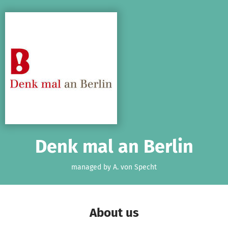
Skip to main content
Show accessibility statement
Denk mal an Berlin
managed by A. von Specht
About us