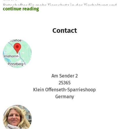
Botschafter für mehr Tierschutz in der Tierhaltung und
continue reading
erfreuen
zahlreiche SpaziergängerInnen, die entlang des Geheges
den öffentlichen
Contact
Weg nutzen. Dank der über betterplace eingenommenen
Spenden konnten wir
nicht nur einen Teil des Zauns und den Stall errichten,
sondern auch
weitere Obstbäume pflanzen, die unseren tierischen
Botschaftern Schatten
und gesunde Snacks schenken – herzlichen Dank an alle
Am Sender 2
UnterstützerInnen!
25365
Klein Offenseth-Sparrieshoop
Germany