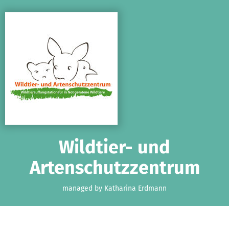
Skip to main content
Show accessibility statement
Wildtier- und
Artenschutzzentrum
managed by Katharina Erdmann