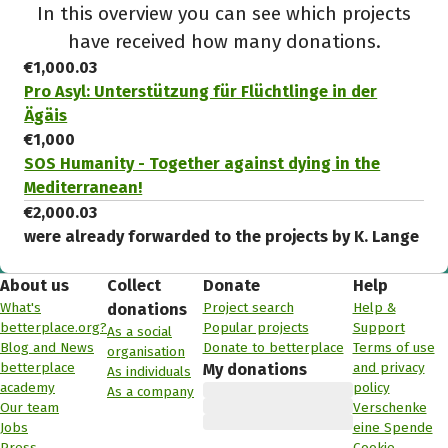
In this overview you can see which projects
have received how many donations.
€1,000.03
Pro Asyl: Unterstützung für Flüchtlinge in der
Ägäis
€1,000
SOS Humanity - Together against dying in the
Mediterranean!
€2,000.03
were already forwarded to the projects by K. Lange
About us
Collect
Donate
Help
What's
Project search
Help &
donations
betterplace.org?
Popular projects
Support
As a social
Blog and News
Donate to betterplace
Terms of use
organisation
betterplace
and privacy
My donations
As individuals
academy
policy
As a company
Our team
Verschenke
Jobs
eine Spende
Press
Cookie