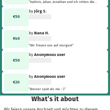
“Kathrin, Julian, Jonathan und ich retten die
Welt! Find ick dufte!”
by
Jörg S.
€50
by
Nana H.
€40
“Wir freuen uns auf morgen!”
by
Anonymous user
€50
by
Anonymous user
€20
“Besser spät als nie :-)”
What’s it about
Wir feiern unsere Hochzeit und möchten zu diesem