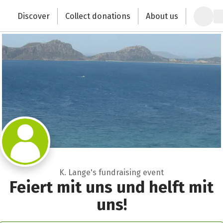
Zum Hauptinhalt springen
Erklärung zur Barrierefreiheit anzeigen
Discover
Collect donations
About us
Change the world with your donation
K. Lange's fundraising event
Feiert mit uns und helft mit
uns!