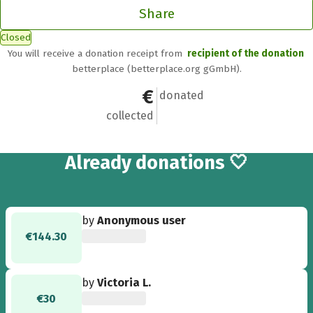
Share
Closed
You will receive a donation receipt from
recipient of the donation
betterplace (betterplace.org gGmbH).
€2,000.03
36
donated
collected
36
Already
donations 🤍
by
Anonymous user
€144.30
by
Victoria L.
€30