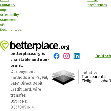
Contact &
preferences
Imprint
Accessibility
Statement
API
Documentation
betterplace.org is
Deutsch
charitable and non-
Visit us on Facebook
Visit us on Instagram
Visit us on LinkedIn
profit.
Our payment
methods are PayPal,
SEPA Direct Debit,
Credit Card, wire
transfer.
USt-IdNr.:
DE370051614