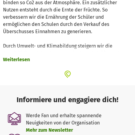
binden so Co2 aus der Atmosphäre. Ein zusätzlicher
Nutzen entsteht durch die Ernte der Früchte. So
verbessern wir die Ernährung der Schüler und
ermöglichen den Schulen durch den Verkauf des
Überschusses Einnahmen zu generieren.
Durch Umwelt- und Klimabildung steigern wir die
Sensibilität und das Bewusstsein der Lehrkräfte und
Weiterlesen
Schüler. Einige Schüler, welche sich durch hohes
Engagement oder Einsatz im Klima Club auszeichnen
erhalten Solarlampen zum Ersatz von Petroleumlampen.
Wir statten Sportfelder mit LED-Strahlern aus, ertüchtigen
diese, liefern Sportausstattung und führen Sporttage
Informiere und engagiere dich!
durch
- so steigern wir den Teamspirit in den Schulen und
Werde Fan und erhalte spannende
fördern die Gesundheit und das Selbstbewusstsein der
Neuigkeiten von der Organisation
Schüler.
Mehr zum Newsletter