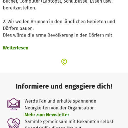
Bücher, Computer (Laptops), Schulbusse, Essen usw.
bereitzustellen.
2. Wir wollen Brunnen in den ländlichen Gebieten und
Dörfern bauen.
Dies würde die arme Bevölkerung in den Dörfern mit
Trinkwasser versorgen.
Weiterlesen
3. Wir beabsichtigen, Krankenhäuser in ländlichen
Gebieten und Dörfern mit medizinischer Ausrüstung
auszustatten, wie z.B. Krankenhausbetten, Inkubatoren,
Defibrillatoren, Patientenmonitore, Operationstische,
EKGs, Anästhesiegeräte, Sterilisatoren, Leuchten,
Informiere und engagiere dich!
Ultraschallgeräte, elektronische, diagnostische,
chirurgische, dauerhafte medizinische Geräte (DME),
Werde Fan und erhalte spannende
Akutversorgung sowie Lagerung und Transport.
Neuigkeiten von der Organisation
Mehr zum Newsletter
Sammle gemeinsam mit Bekannten selbst