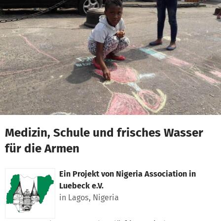
Zum Hauptinhalt springen
Erklärung zur Barrierefreiheit anzeigen
Medizin, Schule und frisches Wasser
für die Armen
Ein Projekt von
Nigeria Association in
Luebeck e.V.
in Lagos, Nigeria