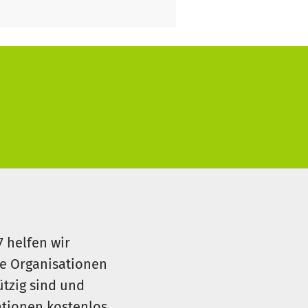
7 helfen wir
le Organisationen
ützig sind und
sationen kostenlos.