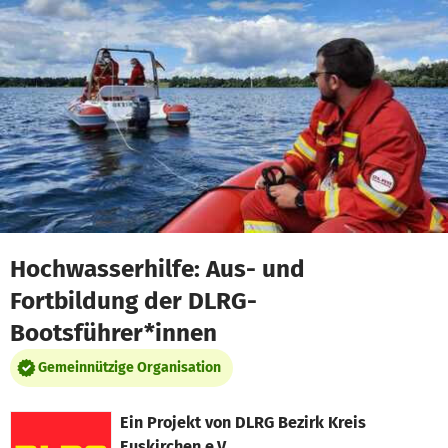
Zum Hauptinhalt springen
Erklärung zur Barrierefreiheit anzeigen
Hochwasserhilfe: Aus- und
Fortbildung der DLRG-
Bootsführer*innen
Gemeinnützige Organisation
Ein Projekt von
DLRG Bezirk Kreis
Euskirchen e.V.