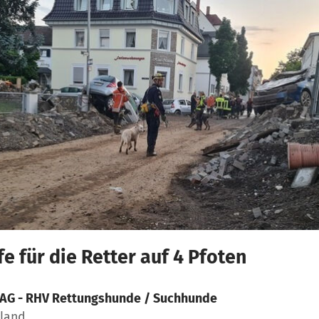
e für die Retter auf 4 Pfoten
AG - RHV Rettungshunde / Suchhunde
hland