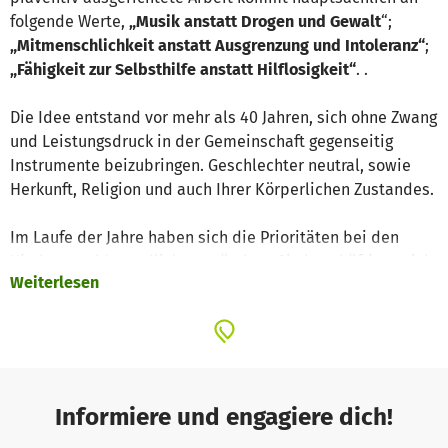
folgende Werte,
„Musik anstatt Drogen und Gewalt
“;
„Mitmenschlichkeit anstatt Ausgrenzung und Intoleranz“
;
„Fähigkeit zur Selbsthilfe anstatt Hilflosigkeit“
. .
Die Idee entstand vor mehr als 40 Jahren, sich ohne Zwang
und Leistungsdruck in der Gemeinschaft gegenseitig
Instrumente beizubringen. Geschlechter neutral, sowie
Herkunft, Religion und auch Ihrer Körperlichen Zustandes.
Im Laufe der Jahre haben sich die Prioritäten bei den
Kindern und Jugendlichen geändert. Sie beschäftigen sich
Weiterlesen
heute lieber mit dem Computer oder dem Smartphone.
Die Gefahr, dass sich hier eine neues Suchtverhalten
einstellt ist sehr groß. Abgeschottet von der Allgemeinheit
verlieren sich Respekt und Wertschätzung dem anderen
gegenüber, die soziale Kompetenz bleibt auf der Strecke.
Informiere und engagiere dich!
Wir sehen unsere Aufgabe darin, Kindern und