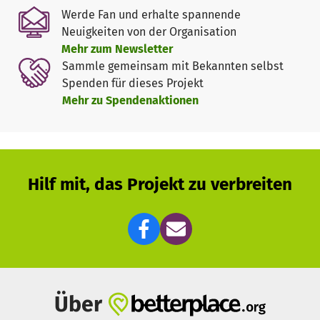
Jugendlichen eine Alternative aufzuzeigen und möchten
Werde Fan und erhalte spannende
Sie motivieren mit dem Motto „Spaß an Musik – Musik
Neuigkeiten von der Organisation
macht spaß“ ein Instrument zu erlernen oder einfach nur
Mehr zum Newsletter
Ihre Freizeit mit uns zu verbringen.
Sammle gemeinsam mit Bekannten selbst
Spenden für dieses Projekt
Die Teilnahme an unseren Musikunterricht ist für Kinder
Mehr zu Spendenaktionen
u. Jugendliche Kostenlos.
Mit eurer Spende unterstützt Ihr unsere Arbeit, damit wir
unsere Musiklehrer sowie unsere Honorare bezahlen
können und eventuell auch neue Instrumente anschaffen
Hilf mit, das Projekt zu verbreiten
können.
Über