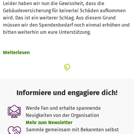
Leider haben wir nun die Gewissheit, dass die
Gebäudeversicherung für keinerlei Schäden aufkommen
wird. Das ist ein weiterer Schlag. Aus diesem Grund
müssen wir den Spendenbedarf noch einmal erhöhen und
bitten weiterhin um eure Unterstützung.
Auch unseren Hantelschuppen hatte das Hochwasser
Weiterlesen
erreicht, dieser stand bis auf Fensterhöhe unter Wasser.
Nachdem das Wasser und der Schlamm nun endlich
verschwunden sind, mussten wir feststellen, dass der
Boden irreparablen Schaden genommen hat und erneuert
werden muss.
Informiere und engagiere dich!
Auch die im Februar erst frisch gestrichene Fassade hat
im unteren Bereich, in kompletter Höhe der Bootshalle,
Werde Fan und erhalte spannende
Schaden genommen. Hier muss dringend nachgebessert
Neuigkeiten von der Organisation
werden.
Mehr zum Newsletter
Sammle gemeinsam mit Bekannten selbst
-------------------------------------------------------------