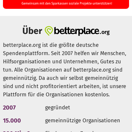
Vereinsheim „bis zum Hals“, die Bootshallen standen bis
zur Decke unter Wasser. Zurück blieb Verwüstung,
Schlamm und Schäden, die bisher noch nicht in vollem
Umfang erfasst werden konnten.
Über
Schaden genommen haben die frisch gestrichene
Fassade, die gesamte Elektronik, der Hantelschuppen,
betterplace.org ist die größte deutsche
Boote wurden zerstört, Paddel wurden von der Strömung
Spendenplattform. Seit 2007 helfen wir Menschen,
mitgerissen. Das vereinseigene Material für den
Hilfsorganisationen und Unternehmen, Gutes zu
Nachwuchsbereich muss teilweise neu beschafft werden.
tun. Alle Organisationen auf betterplace.org sind
Welchen Schaden die neue Warmwasserbereitung
gemeinnützig. Da auch wir selbst gemeinnützig
genommen hat, ist noch nicht bekannt.
sind und nicht profitorientiert arbeiten, ist unsere
Allein aus eigener Kraft können wir die Schäden leider
Plattform für die Organisationen kostenlos.
nicht beheben! Für jede noch so kleine Spende sind wir
2007
gegründet
dankbar!
15.000
gemeinnützige Organisationen