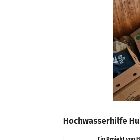
Zum Hauptinhalt springen
Erklärung zur Barrierefreiheit anzeigen
Hochwasserhilfe Hun
Ein Projekt von
H