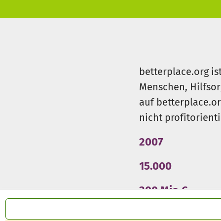
betterplace.org is
Menschen, Hilfsor
auf betterplace.o
nicht profitorient
2007
15.000
300 Mio €