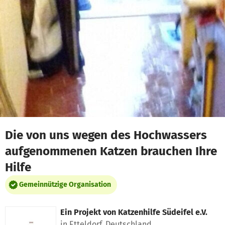
Zum Hauptinhalt springen
Erklärung zur Barrierefreiheit anzeigen
Die von uns wegen des Hochwassers
aufgenommenen Katzen brauchen Ihre
Hilfe
Gemeinnützige Organisation
Ein Projekt von
Katzenhilfe Südeifel e.V.
in Etteldorf, Deutschland