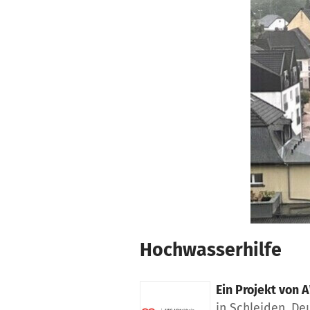
Zum Hauptinhalt springen
Erklärung zur Barrierefreiheit anzeigen
Hochwasserhilfe
Ein Projekt von
A
in Schleiden, De