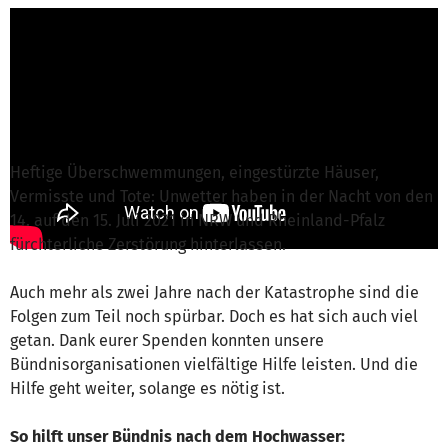
Madeleine Tonndorf von Aktion Deutschland
Hilft - Das Bündnis
ist für dieses Projekt
verantwortlich
Nachricht schreiben
Heftige Überschwemmungen, eingestürzte Häuser,
Vermisste und Tote: Unwetter haben in der Nacht von den
14. auf den 15. Juli 2021 in NRW und Rheinland-Pfalz
fürchterliche Zerstörung hinterlassen.
Auch mehr als zwei Jahre nach der Katastrophe sind die
Folgen zum Teil noch spürbar. Doch es hat sich auch viel
getan. Dank eurer Spenden konnten unsere
Bündnisorganisationen vielfältige Hilfe leisten. Und die
Hilfe geht weiter, solange es nötig ist.
So hilft unser Bündnis nach dem Hochwasser: