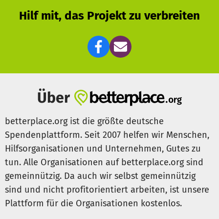
Hilf mit, das Projekt zu verbreiten
Herzlichen Dank, dass du unsere Hilfe für die betroffenen
Menschen unterstützt!
Die hier definierten Bedarfe sind Beispielbedarfe, die
immer wieder dringend benötigt werden. Wir garantieren
Dir, dass deine Spende den Hilfsprojekten in den
betroffenen Regionen Deutschlands zugute kommt und
Über
hilft.
betterplace.org ist die größte deutsche
Spendenplattform. Seit 2007 helfen wir Menschen,
Hilfsorganisationen und Unternehmen, Gutes zu
tun. Alle Organisationen auf betterplace.org sind
gemeinnützig. Da auch wir selbst gemeinnützig
sind und nicht profitorientiert arbeiten, ist unsere
Plattform für die Organisationen kostenlos.