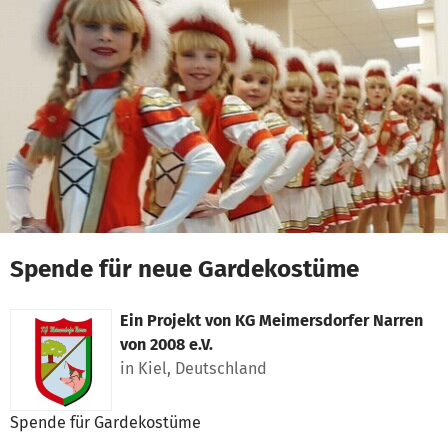
Zum Hauptinhalt springen
Erklärung zur Barrierefreiheit anzeigen
Spende für neue Gardekostüme
Ein Projekt von
KG Meimersdorfer Narren
von 2008 e.V.
in Kiel, Deutschland
Spende für Gardekostüme