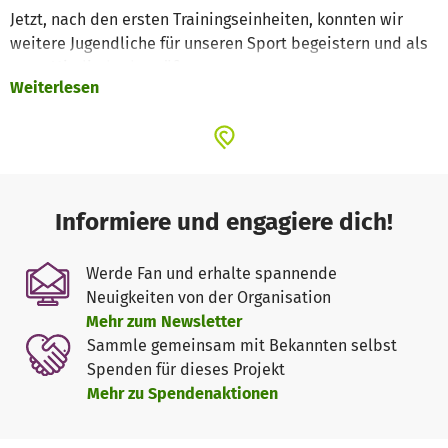
Jetzt, nach den ersten Trainingseinheiten, konnten wir
weitere Jugendliche für unseren Sport begeistern und als
neue Mitglieder begrüßen.
Weiterlesen
Doch die Finanzierung neuer Kostüme stellt den Verein
immer wieder vor große finanzielle Herausforderungen.
Besonders jetzt während der Corona- Pandemie, wenn
durch fehlende Auftritte wichtige
Einnahmequellen weg fallen.
Informiere und engagiere dich!
Wir freuen uns daher über jede Spende, mit der wir die
Kinder stolz auf ihre neuen Kostüme machen können.
Werde Fan und erhalte spannende
Vielen Dank, im Namen unserer Tanzkinder.
Neuigkeiten von der Organisation
Mehr zum Newsletter
Sammle gemeinsam mit Bekannten selbst
Spenden für dieses Projekt
Mehr zu Spendenaktionen