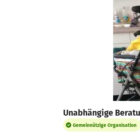
Zum Hauptinhalt springen
Erklärung zur Barrierefreiheit anzeigen
Unabhängige Beratu
Gemeinnützige Organisation