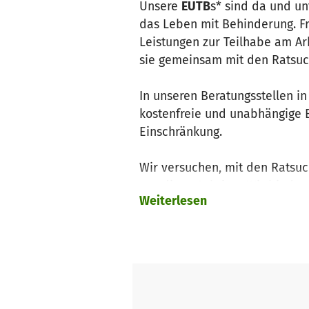
Unsere
EUTB
s* sind da und un
das Leben mit Behinderung. Fra
Leistungen zur Teilhabe am Ar
sie gemeinsam mit den Ratsu
In unseren Beratungs­stellen
kostenfreie und unabhängige B
Einschränkung.
Wir versuchen, mit den Ratsu
wendigen Schritte. Wir binden
Weiterlesen
BeraterInnen achten darauf, d
voller Umgang im Vordergrund 
Wir setzen uns dafür ein, das
gestalten.