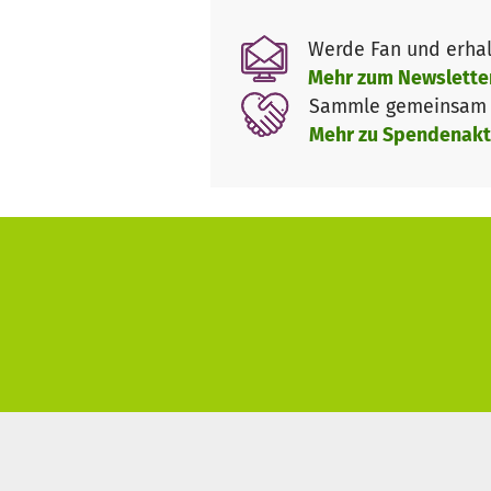
Unsere zwei Beratungsstellen s
Beratungsstelle kommen, zum B
Werde Fan und erhal
BeraterInnen beraten deshalb
Mehr zum Newslette
Sammle gemeinsam m
All diese Arbeit ist nicht zu 
Mehr zu Spendenakt
aufsuchende Beratung, sind n
Spenden finanziert werden. Auc
Eigenanteil sind wir auf Spend
wir wollen sie auch nicht nac
unsere virtuelle Spendenbox 
*Ergänzende Unabhängige Tei
www.teilhabeberatung.de