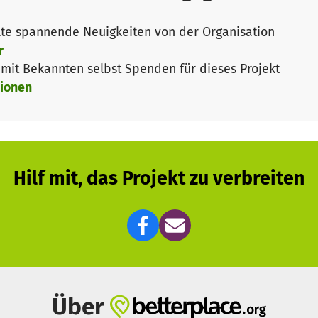
ind dabei für jeweils einen Landkreis zuständig. Viele
eispiel weil immer noch nicht alle Haltestellen barrier
te spannende Neuigkeiten von der Organisation
 die Menschen auch in ihrem Zuhause.
r
it Bekannten selbst Spenden für dieses Projekt
100% abgesichert. Insbesondere größere Anschaffungen, w
ionen
icht durch die Finanzierung durch das Bundesminister
h der alltägliche Betrieb ist nur zu 95% abgesichert. F
en angewiesen. Für unsere Ratsuchenden soll die Beratu
h Spenden fragen. Aus diesem Grund freuen wir uns über 
tun möchte!
Hilf mit, das Projekt zu verbreiten
lhabeberatung, weitere Informationen zum Bundesprog
Über