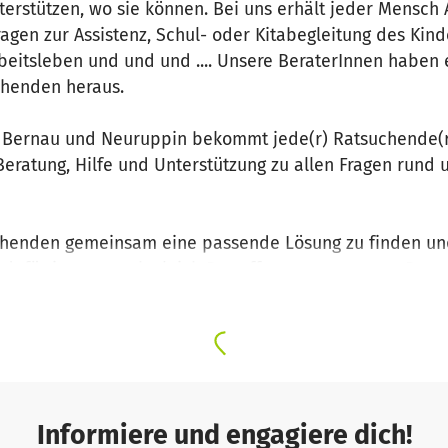
terstützen, wo sie können. Bei uns erhält jeder Mensch
gen zur Assistenz, Schul- oder Kitabegleitung des Kind
beitsleben und und und .... Unsere BeraterInnen haben
chenden heraus.
 in Bernau und Neuruppin bekommt jede(r) Ratsuchende(
eratung, Hilfe und Unterstützung zu allen Fragen rund
chenden gemeinsam eine passende Lösung zu finden un
 dafür immer auch gleich Betroffene, sogenannte „Peer-
ass Beratungen Begegnungen auf Augen­höhe sind und ei
steht.
s alle Menschen selbst­bestimmt Entscheidungen treffen
Informiere und engagiere dich!