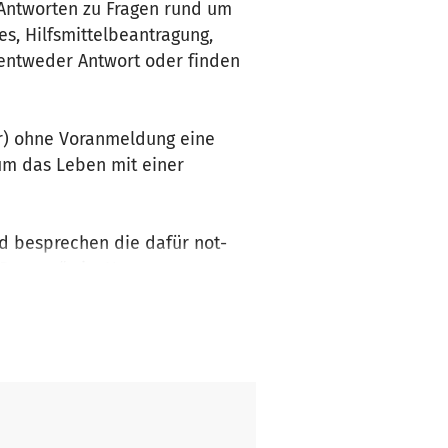
 Antworten zu Fragen rund um
es, Hilfsmittelbeantragung,
 entweder Antwort oder finden
r) ohne Vor­anmeldung eine
 um das Leben mit einer
d besprechen die dafür not­
Berater“ ein. Unsere
n einfühl­samer und respekt­
 können und Ihr Leben so zu