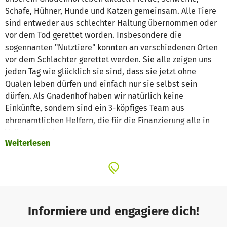
Schafe, Hühner, Hunde und Katzen gemeinsam. Alle Tiere
sind entweder aus schlechter Haltung übernommen oder
vor dem Tod gerettet worden. Insbesondere die
sogennanten "Nutztiere" konnten an verschiedenen Orten
vor dem Schlachter gerettet werden. Sie alle zeigen uns
jeden Tag wie glücklich sie sind, dass sie jetzt ohne
Qualen leben dürfen und einfach nur sie selbst sein
dürfen. Als Gnadenhof haben wir natürlich keine
Einkünfte, sondern sind ein 3-köpfiges Team aus
ehrenamtlichen Helfern, die für die Finanzierung alle in
Vollzeit arbeiten.
Weiterlesen
Bitte helft uns, das Projekt noch viele Jahre fortführen zu
können. Wir freuen uns sowohl über finanzielle, materielle
oder auch personelle Unterstützung.
Informiere und engagiere dich!