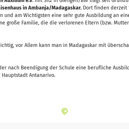
n Auxilium e.V
. mit Sitz in Giengen/BW trägt seit Grün
Waisenhaus in Ambanja/Madagaskar.
Dort finden derzeit
n und am Wichtigsten eine sehr gute Ausbildung an eine
ne große Familie, die die verlorenen Eltern (bzw. Mutte
r wichtig, vor Allem kann man in Madagaskar mit übersch
nder nach Beendigung der Schule eine berufliche Ausbild
 Hauptstadt Antanarivo.
es wurden dort mehr als 700 Kinder betreut.
er Gründung vor mehr als 30 Jahren
geleitet von Pater 
esem Projekt gewidmet hat.
 15 Mitgliedern, alle arbeiten ausschließlich ehrenamtli