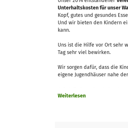
Unser 2014 entstandener
Verei
Unterhaltskosten für unser 
Kopf, gutes und gesundes Esse
Und wir bieten den Kindern ei
kann.
Uns ist die Hilfe vor Ort seh
Tag sehr viel bewirken.
Wir sorgen dafür, dass die Ki
eigene Jugendhäuser nahe der
Seit Gründung des Waisenhaus
Weiterlesen
Das Waisenhaus wird seit sein
aus Italien,
der sein Leben di
Unser Verein ist sehr klein mit