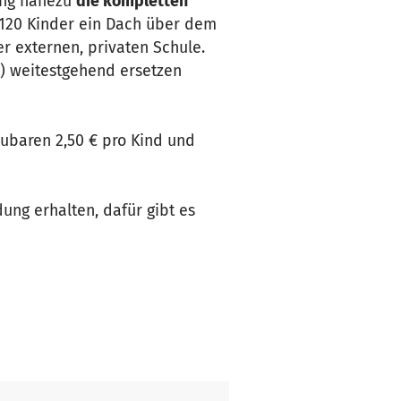
dung nahezu
die kompletten
 120 Kinder ein Dach über dem
r externen, privaten Schule.
r) weitestgehend ersetzen
aubaren 2,50 € pro Kind und
ung erhalten, dafür gibt es
Stefano
, einem Kapuzinerpater
ch und (garantiert !) 100 % der