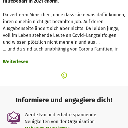
Hilfebedarf in 2021 enorm.
Da verlieren Menschen, ohne dass sie etwas dafür können,
ihren ohnehin nicht gut bezahlten Job. Auf deren
Ausgabenseite ändert sich aber nichts. Da leiden junge,
voll im Leben stehende Leute an Covid-Langzeitfolgen
und wissen plötzlich nicht mehr ein und aus ...
... und da sind auch unabhängig von Corona Familien, in
denen durch schwere Krankheit oder Todesfall der Vater
Weiterlesen
oder die Mutter nicht mehr für die Kinder sorgen können.
Da gibt es Senioren, deren Rente nicht für die zusätzlichen
Kosten etwa für Medikamente reicht. Mütter, bei denen
das Geld für eine Fahrkarte fehlt, um das behinderte Kind,
das auswärts in einer Pflegeeinrichtung untergebracht ist,
zu besuchen. Oder ein unheilbar an Krebs Erkrankter, der
Informiere und engagiere dich!
einen letzten Wunsch hat, ihn sich selbst aber nicht
erfüllen kann.
Werde Fan und erhalte spannende
Neuigkeiten von der Organisation
Schon im vergangenen Jahr gab es fast 850 Hilfeersuchen