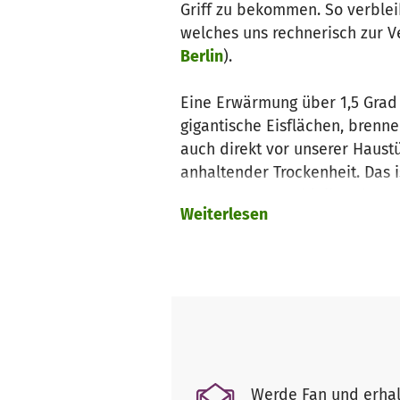
Griff zu bekommen. So verblei
welches uns rechnerisch zur V
Berlin
).
Eine Erwärmung über 1,5 Grad
gigantische Eisflächen, brenne
auch direkt vor unserer Haust
anhaltender Trockenheit. Das is
Von unserem verbleibenden CO
Weiterlesen
Tonnen CO2 verbraucht.
Aber es ist noch nicht zu spä
verhindern!
Damit Politik und Gesellschaft
bewusst werden. Deswegen woll
Anzeige im Zentrum der Stadt L
Restzeit hingegen können sich 
Werde Fan und erhal