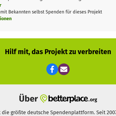
ken an die Null.
r
it Bekannten selbst Spenden für dieses Projekt
über die Dringlichkeit des Problems sind, desto mehr e
ionen
Bundesverfassungsgerichtes, der Besetzung der leitenden
 Klimaschutz" in der Leipziger Stadtverwaltung und de
g, um den Bau einer solchen Uhr anzustoßen.
Hilf mit, das Projekt zu verbreiten
 in New York, Glasgow, Berlin. Integriert ins Leipziger S
er auch Ausgangspunkt für Bildungsarbeit sein und mit 
enden der Stadt Leipzig anbieten. Diese soll die Uhr 
e nach einer öffentlichen Debatte über den am besten g
ormelle Anfrage bei der Stadt, haben wir bereits erhalte
Über
 bei 60 Sekunden noch bei knapp 80.000 Tonnen lagen
40.000 Tonnen.
t die größte deutsche Spendenplattform. Seit 200
eit verlieren!