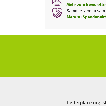
nachdrücklich an das Näherrüc
Mehr zum Newslette
Sammle gemeinsam m
Je informierter die Menschen 
Mehr zu Spendenakt
Politik.
Jetzt im Jahr des Urteils des 
"Nachhaltige Entwicklung und
September ist die Zeit günsti
Eine CO2 Uhr gibt es schon u.a.
und Diskussionen auslösen, ab
Lösungsansätze vorstellen.
Wir werden die gesammelten Sp
Installation übernehmen. Gern
positive Reaktion auf eine inf
Während das ausgestoßene CO2
2,5 Minuten Lesezeit bereits 2
betterplace.org is
Daher lasst uns keine weitere Z