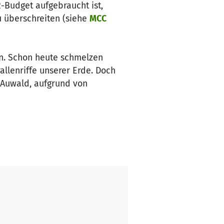
-Budget aufgebraucht ist,
u überschreiten (siehe
MCC
n. Schon heute schmelzen
allenriffe unserer Erde. Doch
r Auwald, aufgrund von
den Lesezeit knapp 80.000
n wir das Schlimmste noch
glichkeit des Problems
ass eine gut sichtbare CO2-
nter einer ablaufenden Uhr mit
eg durch die Stadt erinnert