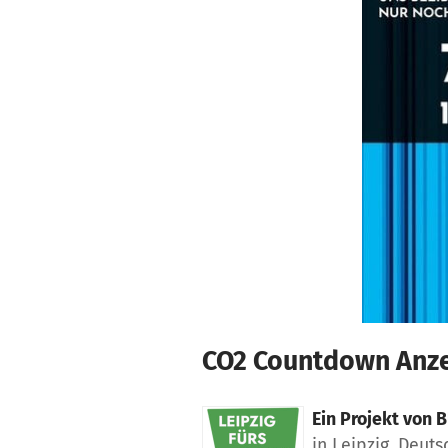
Zum Hauptinhalt springen
Erklärung zur Barrierefreiheit anzeigen
CO2 Countdown Anzei
Ein Projekt von
B
in Leipzig, Deut