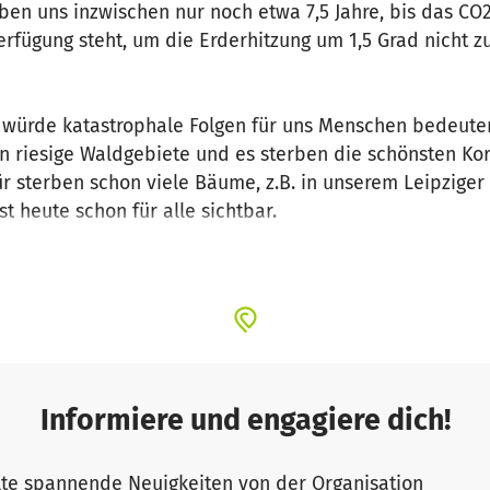
ben uns inzwischen nur noch etwa 7,5 Jahre, bis das CO2
erfügung steht, um die Erderhitzung um 1,5 Grad nicht z
 würde katastrophale Folgen für uns Menschen bedeute
n riesige Waldgebiete und es sterben die schönsten Kor
ür sterben schon viele Bäume, z.B. in unserem Leipzige
t heute schon für alle sichtbar.
2-Budget wurden bereits jetzt in den ersten 60 Sekun
t! Wenn wir jetzt mutig und entschieden handeln, könne
 mehr für den Klimaschutz tun, müssen sie sich der Drin
en wir, Aktive aus dem Bündnis “Leipzig fürs Klima”, d
Informiere und engagiere dich!
eipzig aufgestellt wird. Ein CO2-Budget ist abstrakt. U
alle etwas vorstellen und ihre stille Präsenz auf dem W
te spannende Neuigkeiten von der Organisation