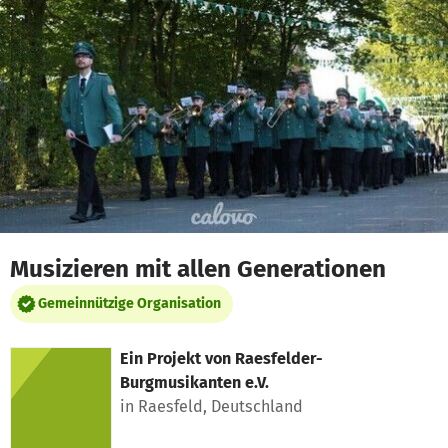
Zum Hauptinhalt springen
Erklärung zur Barrierefreiheit anzeigen
Musizieren mit allen Generationen
Gemeinnützige Organisation
Ein Projekt von
Raesfelder-
Burgmusikanten e.V.
in Raesfeld, Deutschland