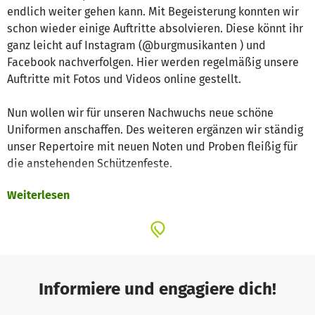
endlich weiter gehen kann. Mit Begeisterung konnten wir
schon wieder einige Auftritte absolvieren. Diese könnt ihr
ganz leicht auf Instagram (@burgmusikanten ) und
Facebook nachverfolgen. Hier werden regelmäßig unsere
Auftritte mit Fotos und Videos online gestellt.
Nun wollen wir für unseren Nachwuchs neue schöne
Uniformen anschaffen. Des weiteren ergänzen wir ständig
unser Repertoire mit neuen Noten und Proben fleißig für
die anstehenden Schützenfeste.
Weiterlesen
All das ist durch Ihre Unterstützung möglich. Vielen Dank
dafür!
Freundliche Grüße
Informiere und engagiere dich!