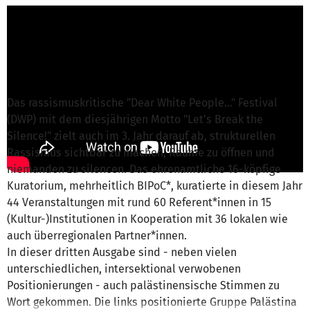
Johanna Dangel von zusammen leben e.V.
ist für
dieses Projekt verantwortlich
Nachricht schreiben
Das rassismuskritische "Dear White People..." Festival
(DWP) mit dem diesjährigen Motto "Let's Break the
Silence!" zielt auch im 3. Jahr darauf ab, strukturellen
Rassismus sichtbar zu machen, Räume zu öffnen und
niemanden zu silencen. Das ehrenamtliche 16-köpfige
Kuratorium, mehrheitlich BIPoC*, kuratierte in diesem Jahr
44 Veranstaltungen mit rund 60 Referent*innen in 15
(Kultur-)Institutionen in Kooperation mit 36 lokalen wie
auch überregionalen Partner*innen.
In dieser dritten Ausgabe sind - neben vielen
unterschiedlichen, intersektional verwobenen
Positionierungen - auch palästinensische Stimmen zu
Wort gekommen. Die links positionierte Gruppe Palästina