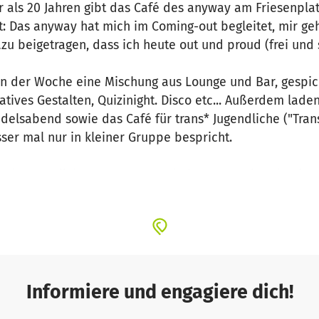
 als 20 Jahren gibt das Café des anyway am Friesenplat
rt: Das anyway hat mich im Coming-out begleitet, mir geh
u beigetragen, dass ich heute out und proud (frei und s
 in der Woche eine Mischung aus Lounge und Bar, gespic
tives Gestalten, Quizinight. Disco etc... Außerdem lade
elsabend sowie das Café für trans* Jugendliche ("Trans
er mal nur in kleiner Gruppe bespricht.
i Ehrenamtliche aus unserem Thekenteam. Sie schenken
rgen auch für die richtige Musik im Café und für nette
nen sind im Café und haben ein offenes Ohr für die kl
ut.
ozialarbeiterischen Angebot ist auf Spenden angewiesen
. Wir freuen uns deshalb über Unterstützung!
Informiere und engagiere dich!