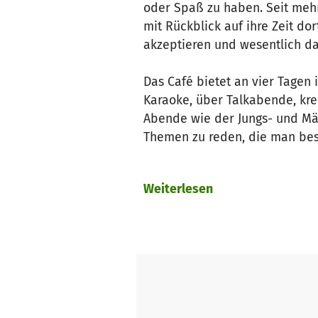
oder Spaß zu haben. Seit mehr
mit Rückblick auf ihre Zeit do
akzeptieren und wesentlich daz
Das Café bietet an vier Tagen
Karaoke, über Talkabende, krea
Abende wie der Jungs- und Mäd
Themen zu reden, die man bess
Hinter der Theke stehen dabe
Weiterlesen
geben Snacks raus, sondern so
Hauptamtlichen Mitarbeiter:in
Alltag oder mit dem Coming-o
Der Café-Betrieb mit seinem s
Projekte im Café aufzubringen