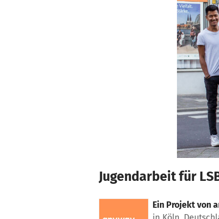
Zum Hauptinhalt springen
Erklärung zur Barrierefreiheit anzeigen
Jugendarbeit für LS
Ein Projekt von
a
in Köln, Deutsch