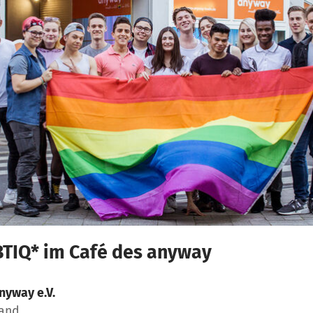
BTIQ* im Café des anyway
nyway e.V.
land