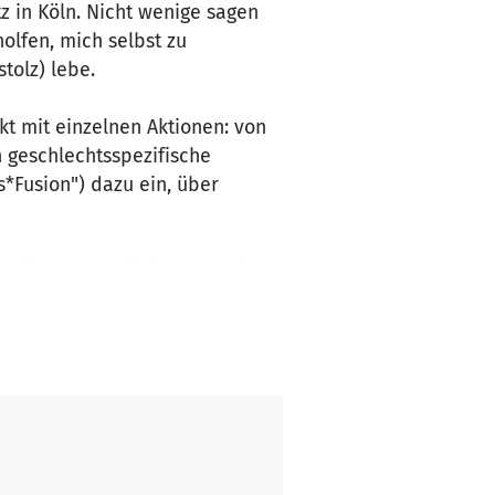
z in Köln. Nicht wenige sagen
olfen, mich selbst zu
tolz) lebe.
kt mit einzelnen Aktionen: von
n geschlechtsspezifische
*Fusion") dazu ein, über
 nicht nur Getränke aus und
 Gespräche an der Bar. Unsere
eineren und größeren Sorgen im
, um die Eigenmittel für