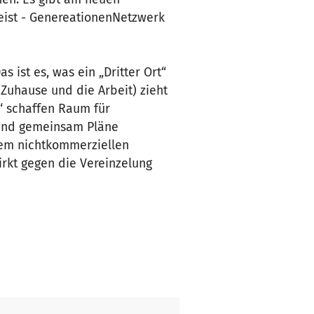
Geist - GenereationenNetzwerk
s ist es, was ein „Dritter Ort“
 Zuhause und die Arbeit) zieht
“ schaffen Raum für
und gemeinsam Pläne
inem nichtkommerziellen
rkt gegen die Vereinzelung
utieren oder einfach das
lieder, der Vorstand besteht aus
en dann die Raumkosten