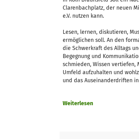
Clarenbachplatz, der neuen Mi
e.V. nutzen kann.
Lesen, lernen, diskutieren, Mus
ermöglichen soll. An den form
die Schwerkraft des Alltags un
Begegnung und Kommunikation.
schmieden, Wissen vertiefen, 
Umfeld aufzuhalten und wohlzu
und das Auseinanderdriften in 
Hier kann sich, wer mag mit se
Weiterlesen
Dargebotene genießen.
Bisher wird alle Arbeit des Ver
8 Personen, die sich um Kultu
Die Finanzierung der laufende