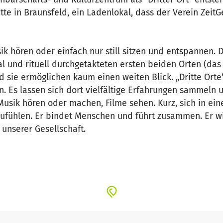
tte in Braunsfeld, ein Ladenlokal, dass der Verein Zeit
ik hören oder einfach nur still sitzen und entspannen. Da
al und rituell durchgetakteten ersten beiden Orten (das
d sie ermöglichen kaum einen weiten Blick. „Dritte Orte
 Es lassen sich dort vielfältige Erfahrungen sammeln 
Musik hören oder machen, Filme sehen. Kurz, sich in e
fühlen. Er bindet Menschen und führt zusammen. Er wi
unserer Gesellschaft.
inen Ideen, seiner Lust, seinen Gaben einbringen, disk
eins ehrenamtlich geleistet. Der Verein hat z.Z. 34 Mitg
rangebote, Finanzierung und Projekte kümmern.
n Kosten ist bei der Stadt Köln beantragt. Damit könn