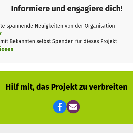
cht noch vieles mehr.
Informiere und engagiere dich!
d um Braunsfeld zu öffnen braucht es eine Erstausstatt
lage, Kaffeemaschine und vieles mehr.
te spannende Neuigkeiten von der Organisation
s Stühle ausleihen, dann brauchen wir selber welche.
r
lant.
it Bekannten selbst Spenden für dieses Projekt
ionen
Hilf mit, das Projekt zu verbreiten