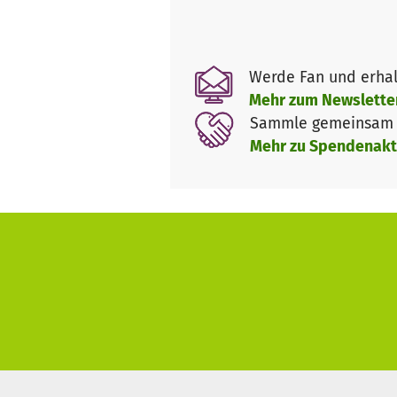
getragen werden. Aber es brau
Um es für alle Menschen in un
Stühle, Tische, Beamer, Tonan
Werde Fan und erhal
Bis Ende August können wir un
Mehr zum Newslette
Die Eröffnung ist im August gep
Sammle gemeinsam m
Mehr zu Spendenakt