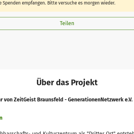
ine Spenden empfangen. Bitte versuche es morgen wieder.
Teilen
Über das Projekt
r von ZeitGeist Braunsfeld - GenerationenNetzwerk e.V.
n
chbarschafts- und Kulturzentrum als "Dritter Ort" entst