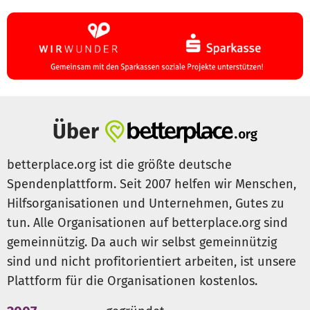
www.uke.de/dmkt
; MKT für Altersdepression, 2 Sprachen,
www.uke.de/silber
; online Schulung zur
Trainingsdurchführung für Therapeut*innen:
www.uke.de/e-dmkt
Zwangsstörungen:
Gruppen-MKT bei Zwängen,
www.uke.de/z-mkt
Über
Bipolare Störung:
MKT für bipolare Störungen,
www.uke.de/bipolar
betterplace.org ist die größte deutsche
Spendenplattform. Seit 2007 helfen wir Menschen,
Pathologisches Glücksspiel:
MKT für Glücksspiel,
Hilfsorganisationen und Unternehmen, Gutes zu
www.uke.de/gluecksspiel-mkt
tun. Alle Organisationen auf betterplace.org sind
gemeinnützig. Da auch wir selbst gemeinnützig
Wenn Sie von unseren Interventionen profitieren konnten
sind und nicht profitorientiert arbeiten, ist unsere
oder einfach unsere Forschung unterstützen wollen, freuen
wir uns über Ihre Spende.
Plattform für die Organisationen kostenlos.