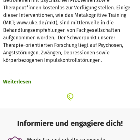
Betroffenen mit psychischen Problemen sowie
Therapeut*innen kostenlos zur Verfügung stellen. Einige
dieser Interventionen, wie das Metakognitive Training
(MKT; www.uke.de/mkt), sind mittlerweile in die
Behandlungsempfehlungen von Fachgesellschaften
aufgenommen worden. Der Schwerpunkt unserer
Therapie-orientierten Forschung liegt auf Psychosen,
Angststörungen, Zwängen, Depressionen sowie
körperbezogenen Impulskontrollstörungen.
Selbsthilfe:
Weiterlesen
Selbstwert, Achtsamkeit:
COGITO-App, 7 Sprachen,
www.uke.de/cogito
Körperbezogene Impulskontrollstörungen
(Trichotillomanie, Nägelkauen etc.):
z.B. Entkopplung, 5
Informiere und engagiere dich!
Sprachen,
www.uke.de/impulskontrolle
Werde Fan und erhalte spannende