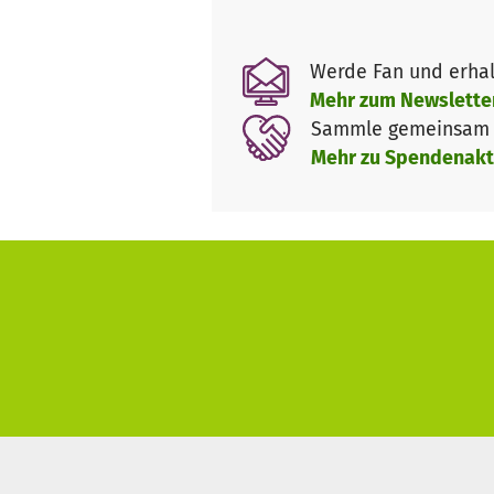
Finanzierung der Aus- und 
Vernetzung mit lokalen Unte
Werde Fan und erhal
Wir schaffen die Möglichke
Mehr zum Newslette
anderen Pfadfinderbünden
Sammle gemeinsam m
Wir unterstützen bei der Fi
Mehr zu Spendenakt