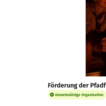
Zum Hauptinhalt springen
Erklärung zur Barrierefreiheit anzeigen
Förderung der Pfad
Gemeinnützige Organisation