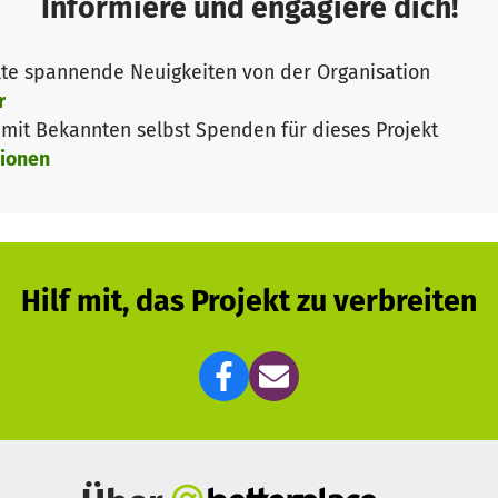
Informiere und engagiere dich!
Weiterbildung von Gruppenleitern und anderen Führungs
rstützern
te spannende Neuigkeiten von der Organisation
it etwa für Naturführungen, Museumsbesuche oder den i
r
it Bekannten selbst Spenden für dieses Projekt
nanzierung von Zeltmaterial, Booten, Spielgeräten oder 
ionen
Hilf mit, das Projekt zu verbreiten